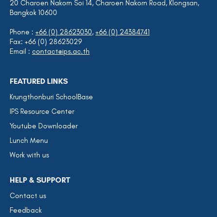
20 Charoen Nakorn Soi 14, Charoen Nakorn Road, Klongsan,
Bangkok 10600
Phone :
+66 (0) 28623030
,
+66 (0) 24384741
Fax: +66 (0) 28623029
Email :
contact@ips.ac.th
FEATURED LINKS
Krungthonburi SchoolBase
IPS Resource Center
Youtube Downloader
Lunch Menu
Work with us
HELP & SUPPORT
Contact us
Feedback